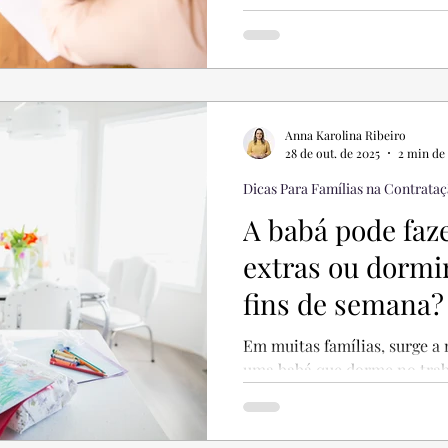
Anna Karolina Ribeiro
28 de out. de 2025
2 min de 
Dicas Para Famílias na Contrata
A babá pode faze
extras ou dormi
fins de semana?
Em muitas famílias, surge a
uma babá que dorme no traba
semana , seja para viagens,...