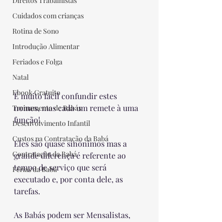
Direitos Trabalhistas
Cuidados com crianças
Rotina de Sono
Introdução Alimentar
Feriados e Folga
Natal
Ebook Gratuito
É muito fácil confundir estes 
nomes, mas cada um remete à uma 
Treinamento de Babás
função!
Desenvolvimento Infantil
Custos na Contratação da Babá
Eles são quase sinônimos mas a 
Contratação da Babá
grande diferença é referente ao 
tempo de serviço que será 
Férias da Babá
executado e, por conta dele, as 
tarefas.
As Babás podem ser Mensalistas, 