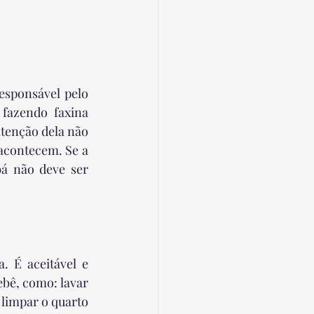
esponsável pelo 
fazendo faxina 
enção dela não 
acontecem. Se a 
á não deve ser 
 É aceitável e 
bê, como: lavar 
limpar o quarto 