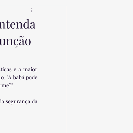
eriados e Folga
Natal
ntenda
função
 Babá
icas e a maior 
o. "A babá pode 
rme?".
da segurança da 