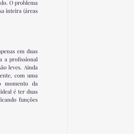
ado. O problema 
 inteira (áreas 
apenas em duas 
a profissional 
ão leves. Ainda 
mente, com uma 
no momento da 
deal é ter duas 
icando funções 