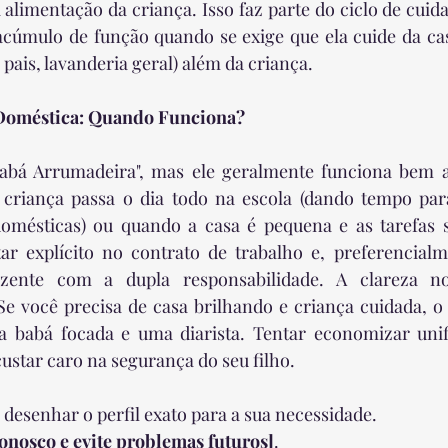
 alimentação da criança. Isso faz parte do ciclo de cuid
cúmulo de função quando se exige que ela cuide da casa
pais, lavanderia geral) além da criança.
Doméstica: Quando Funciona?
"Babá Arrumadeira", mas ele geralmente funciona bem 
 criança passa o dia todo na escola (dando tempo para 
 domésticas) ou quando a casa é pequena e as tarefas s
tar explícito no contrato de trabalho e, preferencial
zente com a dupla responsabilidade. A clareza 
 Se você precisa de casa brilhando e criança cuidada, o i
a babá focada e uma diarista. Tentar economizar unif
ustar caro na segurança do seu filho.
desenhar o perfil exato para a sua necessidade.
conosco e evite problemas futuros]
.