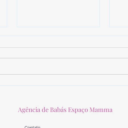
Vale a pena contratar uma
7 pe
agência para realizar a
dever
seleção da babá?
cont
Agência de Babás Espaço Mamma
Contato