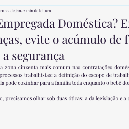
iro
22 de jan.
2 min de leitura
 com crianças
Rotina de Sono
Introdução Alimentar
F
Empregada Doméstica? E
nças, evite o acúmulo de 
de Babás
Desenvolvimento Infantil
Custos na Contratação da
a a segurança
a Babá
 a zona cinzenta mais comum nas contratações domést
 processos trabalhistas: a definição do escopo de trabalh
"Ela pode cozinhar para a família toda enquanto o bebê do
o, precisamos olhar sob duas óticas: a da legislação e a 