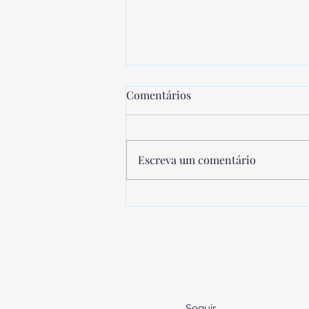
Comentários
Escreva um comentário
Antes de contratar uma babá,
confira este checklist para
evitar os erros mais comuns
Seguir