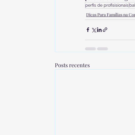
perfis de profisisionais
ba
Dicas Para Famílias na Co
Posts recentes