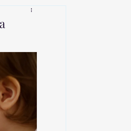
eriados e Folga
Natal
a
 Babá