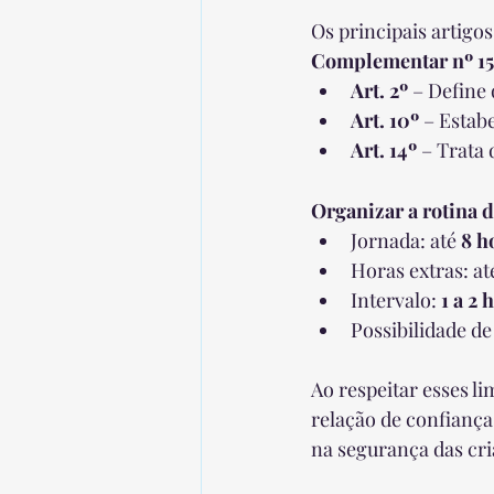
Os principais artigo
Complementar nº 15
Art. 2º
 – Define
Art. 10º
 – Estab
Art. 14º
 – Trata
Organizar a rotina d
Jornada: até 
8 h
Horas extras: at
Intervalo: 
1 a 2 
Possibilidade d
Ao respeitar esses l
relação de confiança
na segurança das cri