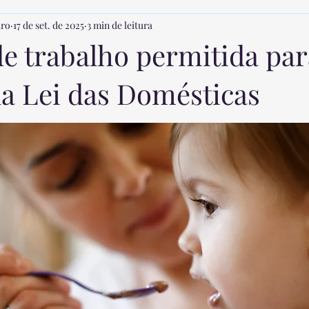
iro
17 de set. de 2025
3 min de leitura
 com crianças
Rotina de Sono
Introdução Alimentar
F
de trabalho permitida par
la Lei das Domésticas
de Babás
Desenvolvimento Infantil
Custos na Contratação da
a Babá