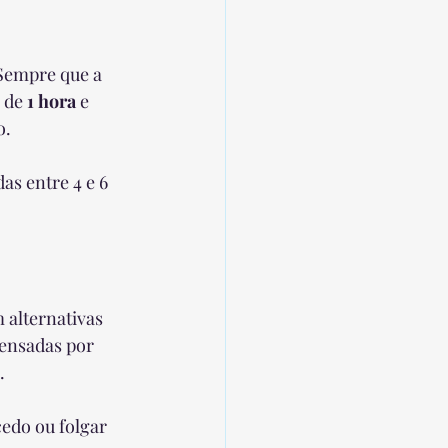
 Sempre que a 
 de 
1 hora
 e 
. 
as entre 4 e 6 
 alternativas 
pensadas por 
.
edo ou folgar 