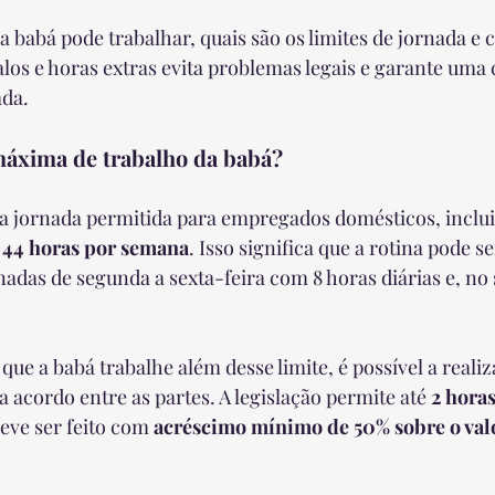
a babá pode trabalhar, quais são os limites de jornada e
los e horas extras evita problemas legais e garante uma 
ada.
máxima de trabalho da babá?
 a jornada permitida para empregados domésticos, inclui
e 44 horas por semana
. Isso significa que a rotina pode s
adas de segunda a sexta-feira com 8 horas diárias e, no 
que a babá trabalhe além desse limite, é possível a reali
a acordo entre as partes. A legislação permite até 
2 horas
eve ser feito com 
acréscimo mínimo de 50% sobre o valo