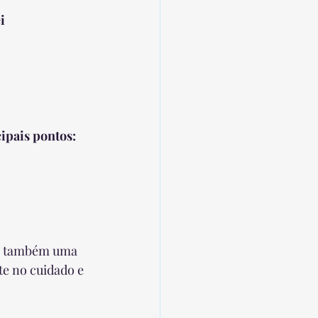
i 
cipais pontos:
as também uma 
te no cuidado e 