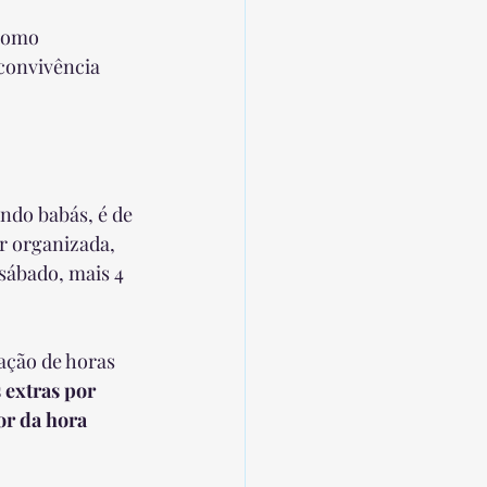
 como 
convivência 
ndo babás, é de 
er organizada, 
sábado, mais 4 
zação de horas 
 extras por 
r da hora 