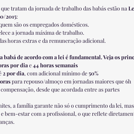
s que tratam da jornada de trabalho das babás estão na 
Le
0/2015
:
 quem são os empregados domésticos.
elece a jornada máxima de trabalho.
 das horas extras e da remuneração adicional.
a babá de acordo com a lei é fundamental. Veja os prin
oras por dia
 e 
44 horas semanais
é 
2 por dia
, com adicional mínimo de 
50%
horas
 para repouso/almoço em jornadas maiores que 6h
e compensação, desde que acordada entre as partes
imites, a família garante não só o cumprimento da lei, m
 e bem-estar com a profissional, o que reflete diretamen
anças.