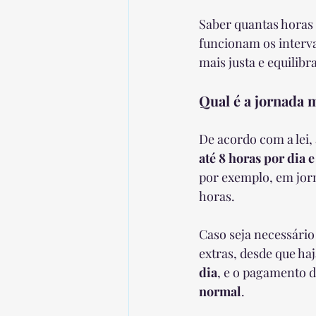
Saber quantas horas 
funcionam os interva
mais justa e equilibr
Qual é a jornada 
De acordo com a lei,
até 8 horas por dia 
por exemplo, em jorn
horas.
Caso seja necessário 
extras, desde que haj
dia
, e o pagamento d
normal
.