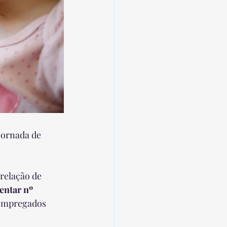
jornada de 
 relação de 
ntar nº 
 empregados 