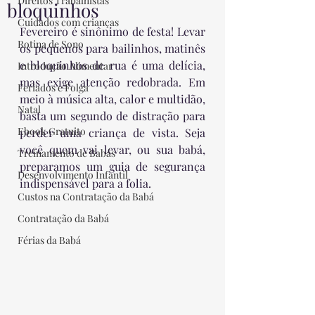
Direitos Trabalhistas
bloquinhos
Cuidados com crianças
Fevereiro é sinônimo de festa! Levar 
Rotina de Sono
os pequenos para bailinhos, matinês 
e bloquinhos de rua é uma delícia, 
Introdução Alimentar
mas exige atenção redobrada. Em 
Feriados e Folga
meio à música alta, calor e multidão, 
Natal
basta um segundo de distração para 
Ebook Gratuito
perder uma criança de vista. Seja 
você quem vai levar, ou sua babá, 
Treinamento de Babás
preparamos um guia de segurança 
Desenvolvimento Infantil
indispensável para a folia.
Custos na Contratação da Babá
Contratação da Babá
Férias da Babá