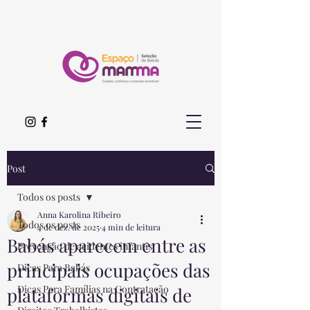
Post
Todos os posts
Anna Karolina Ribeiro
Todos os posts
4 de dez. de 2025
4 min de leitura
Babás aparecem entre as
Prevenção de acidentes infantis
principais ocupações das
Dicas Para Babás
Dicas Para Famílias na Contratação
plataformas digitais de