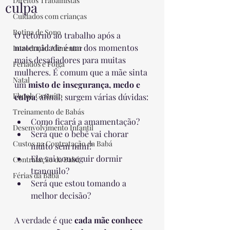
Direitos Trabalhistas
culpa
Cuidados com crianças
Rotina de Sono
O retorno ao trabalho após a 
maternidade é um dos momentos 
Introdução Alimentar
mais desafiadores para muitas 
Feriados e Folga
mulheres. É comum que a mãe sinta 
Natal
um 
misto de insegurança, medo e 
Ebook Gratuito
culpa
, afinal, surgem várias dúvidas:
Treinamento de Babás
Como ficará a amamentação?
Desenvolvimento Infantil
Será que o bebê vai chorar 
Custos na Contratação da Babá
muito sem mim?
Ele vai conseguir dormir 
Contratação da Babá
tranquilo?
Férias da Babá
Será que estou tomando a 
melhor decisão?
A verdade é que 
cada mãe conhece 